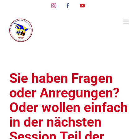
Skip
Instagram
Facebook
YouTube
to
content
Sie haben Fragen
oder Anregungen?
Oder wollen einfach
in der nächsten
Session Teil der