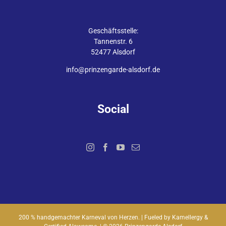
Geschäftsstelle:
Tannenstr. 6
52477 Alsdorf
info@prinzengarde-alsdorf.de
Social
200 % handgemachter Karneval von Herzen. | Fueled by Kamellergy &