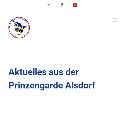
Skip
Instagram
Facebook
YouTube
to
content
Aktuelles aus der
Prinzengarde Alsdorf