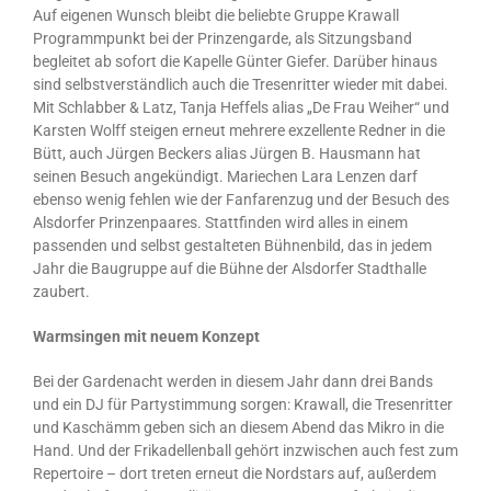
Auf eigenen Wunsch bleibt die beliebte Gruppe Krawall
Programmpunkt bei der Prinzengarde, als Sitzungsband
begleitet ab sofort die Kapelle Günter Giefer. Darüber hinaus
sind selbstverständlich auch die Tresenritter wieder mit dabei.
Mit Schlabber & Latz, Tanja Heffels alias „De Frau Weiher“ und
Karsten Wolff steigen erneut mehrere exzellente Redner in die
Bütt, auch Jürgen Beckers alias Jürgen B. Hausmann hat
seinen Besuch angekündigt. Mariechen Lara Lenzen darf
ebenso wenig fehlen wie der Fanfarenzug und der Besuch des
Alsdorfer Prinzenpaares. Stattfinden wird alles in einem
passenden und selbst gestalteten Bühnenbild, das in jedem
Jahr die Baugruppe auf die Bühne der Alsdorfer Stadthalle
zaubert.
Warmsingen mit neuem Konzept
Bei der Gardenacht werden in diesem Jahr dann drei Bands
und ein DJ für Partystimmung sorgen: Krawall, die Tresenritter
und Kaschämm geben sich an diesem Abend das Mikro in die
Hand. Und der Frikadellenball gehört inzwischen auch fest zum
Repertoire – dort treten erneut die Nordstars auf, außerdem