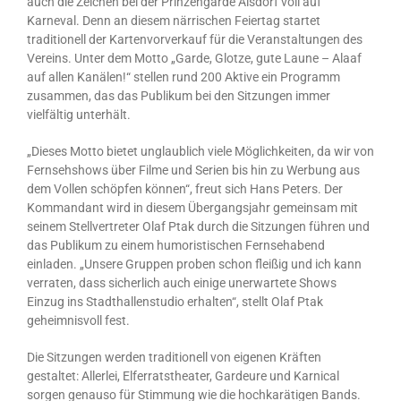
auch die Zeichen bei der Prinzengarde Alsdorf voll auf
Karneval. Denn an diesem närrischen Feiertag startet
traditionell der Kartenvorverkauf für die Veranstaltungen des
Vereins. Unter dem Motto „Garde, Glotze, gute Laune – Alaaf
auf allen Kanälen!“ stellen rund 200 Aktive ein Programm
zusammen, das das Publikum bei den Sitzungen immer
vielfältig unterhält.
„Dieses Motto bietet unglaublich viele Möglichkeiten, da wir von
Fernsehshows über Filme und Serien bis hin zu Werbung aus
dem Vollen schöpfen können“, freut sich Hans Peters. Der
Kommandant wird in diesem Übergangsjahr gemeinsam mit
seinem Stellvertreter Olaf Ptak durch die Sitzungen führen und
das Publikum zu einem humoristischen Fernsehabend
einladen. „Unsere Gruppen proben schon fleißig und ich kann
verraten, dass sicherlich auch einige unerwartete Shows
Einzug ins Stadthallenstudio erhalten“, stellt Olaf Ptak
geheimnisvoll fest.
Die Sitzungen werden traditionell von eigenen Kräften
gestaltet: Allerlei, Elferratstheater, Gardeure und Karnical
sorgen genauso für Stimmung wie die hochkarätigen Bands.