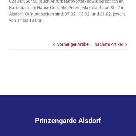
02404/556458 (auch Anrufbeantworter) sowie persönlich im
Kartenbüro im Hause Getränke Peters, Max-von-Laue-Str. 7 in
Alsdorf. Öffnungszeiten sind: 07.02., 13.02. und 21.02. jeweils
von 14 bis 18 Uhr.
vorheriger Artikel
nächste Artikel
Prinzengarde Alsdorf