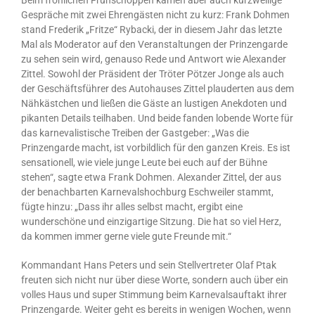
Gespräche mit zwei Ehrengästen nicht zu kurz: Frank Dohmen
stand Frederik „Fritze“ Rybacki, der in diesem Jahr das letzte
Mal als Moderator auf den Veranstaltungen der Prinzengarde
zu sehen sein wird, genauso Rede und Antwort wie Alexander
Zittel. Sowohl der Präsident der Tröter Pötzer Jonge als auch
der Geschäftsführer des Autohauses Zittel plauderten aus dem
Nähkästchen und ließen die Gäste an lustigen Anekdoten und
pikanten Details teilhaben. Und beide fanden lobende Worte für
das karnevalistische Treiben der Gastgeber: „Was die
Prinzengarde macht, ist vorbildlich für den ganzen Kreis. Es ist
sensationell, wie viele junge Leute bei euch auf der Bühne
stehen“, sagte etwa Frank Dohmen. Alexander Zittel, der aus
der benachbarten Karnevalshochburg Eschweiler stammt,
fügte hinzu: „Dass ihr alles selbst macht, ergibt eine
wunderschöne und einzigartige Sitzung. Die hat so viel Herz,
da kommen immer gerne viele gute Freunde mit.“
Kommandant Hans Peters und sein Stellvertreter Olaf Ptak
freuten sich nicht nur über diese Worte, sondern auch über ein
volles Haus und super Stimmung beim Karnevalsauftakt ihrer
Prinzengarde. Weiter geht es bereits in wenigen Wochen, wenn